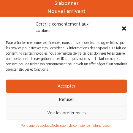
S'abonner
Nouvel arrivant
Pacte de Pouvoir de Vivre
Gérer le consentement aux
Toute l'actu CFDT Orange
cookies
CFDT
Pour offrir les meilleures expériences, nous utilisons des technologies telles que
CFDT Cadres
les cookies pour stocker et/ou accéder aux informations des appareils. Le fait de
CFDT Retraités
consentir à ces technologies nous permettra de traiter des données telles que le
comportement de navigation ou les ID uniques sur ce site. Le fait de ne pas
L'UFFA
consentir ou de retirer son consentement peut avoir un effet négatif sur certaines
CFDT F3C
caractéristiques et fonctions.
PRESSE
Accepter
Communiqué de Presse
Refuser
Revue de Presse
Nous contacter
Voir les préférences
© CFDT Orange |
Mentions Légales
|
Protection des
Politique de cookies
Déclaration de confidentialité
Impressum
données personnelles