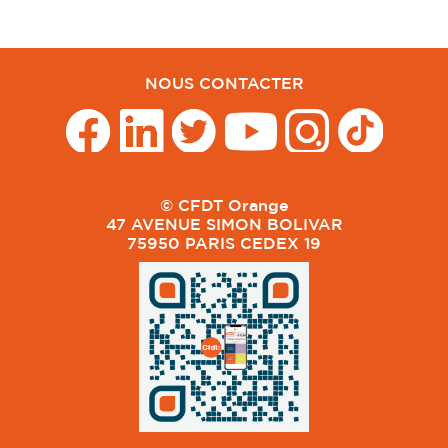
NOUS CONTACTER
© CFDT Orange
47 AVENUE SIMON BOLIVAR
75950 PARIS CEDEX 19