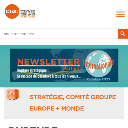
Search
Search Butt
for:
STRATÉGIE
,
COMITÉ GROUPE
EUROPE + MONDE