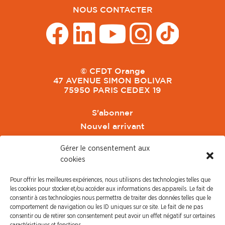
NOUS CONTACTER
© CFDT Orange
47 AVENUE SIMON BOLIVAR
75950 PARIS CEDEX 19
S'abonner
Nouvel arrivant
Pacte de Pouvoir de Vivre
Gérer le consentement aux
Toute l'actu CFDT Orange
cookies
CFDT
Pour offrir les meilleures expériences, nous utilisons des technologies telles que
CFDT Cadres
les cookies pour stocker et/ou accéder aux informations des appareils. Le fait de
CFDT Retraités
consentir à ces technologies nous permettra de traiter des données telles que le
comportement de navigation ou les ID uniques sur ce site. Le fait de ne pas
L'UFFA
consentir ou de retirer son consentement peut avoir un effet négatif sur certaines
CFDT F3C