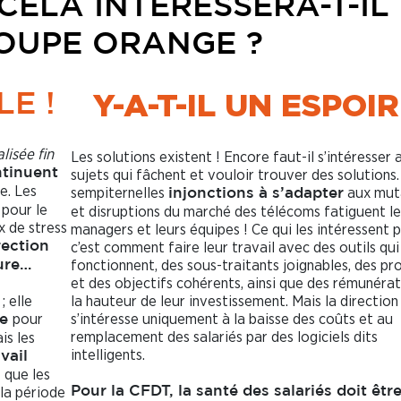
 CELA INTÉRESSERA-T-IL
OUPE ORANGE ?
Y-A-T-IL UN ESPOIR
E !
alisée fin
Les solutions existent ! Encore faut-il s’intéresser 
ntinuent
sujets qui fâchent et vouloir trouver des solutions.
e. Les
sempiternelles
aux mut
injonctions à s’adapter
 pour le
et disruptions du marché des télécoms fatiguent le
x de stress
managers et leurs équipes ! Ce qui les intéressent p
rection
c’est comment faire leur travail avec des outils qui
fonctionnent, des sous-traitants joignables, des pr
ure…
et des objectifs cohérents, ainsi que des rémunérat
; elle
la hauteur de leur investissement. Mais la direction
pour
s’intéresse uniquement à la baisse des coûts et au
ce
remplacement des salariés par des logiciels dits
is les
intelligents.
vail
 que les
 la période
Pour la CFDT, la santé des salariés doit êtr