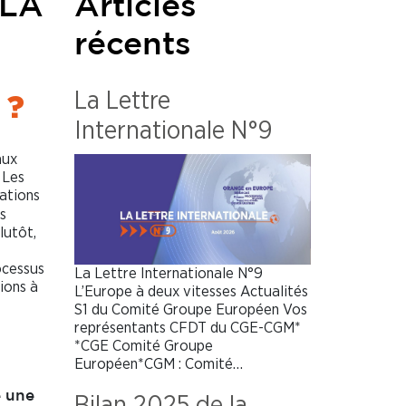
 LA
Articles
récents
 ?
La Lettre
Internationale N°9
aux
 Les
ations
s
lutôt,
ocessus
La Lettre Internationale N°9
ions à
L’Europe à deux vitesses Actualités
S1 du Comité Groupe Européen Vos
représentants CFDT du CGE-CGM*
*CGE Comité Groupe
Européen*CGM : Comité…
e une
Bilan 2025 de la