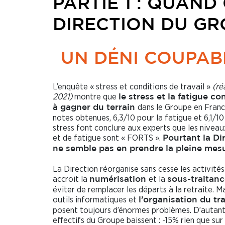
PARTIE 1 : QUAND
DIRECTION DU GR
UN DÉNI COUPABL
L’enquête « stress et conditions de travail »
(ré
2021)
montre que
le stress et la fatigue co
dans le Groupe en Franc
à gagner du terrain
notes obtenues, 6,3/10 pour la fatigue et 6,1/10
stress font conclure aux experts que les niveau
et de fatigue sont « FORTS ».
Pourtant la Di
ne semble pas en prendre la pleine mes
La Direction réorganise sans cesse les activités 
accroit la
et la
numérisation
sous-traitan
éviter de remplacer les départs à la retraite. Ma
outils informatiques et
l’organisation du tra
posent toujours d’énormes problèmes. D’autant
effectifs du Groupe baissent : -15% rien que sur