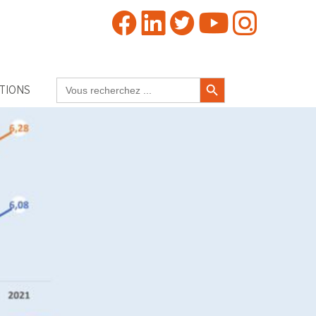
Search Button
Search
TIONS
for: