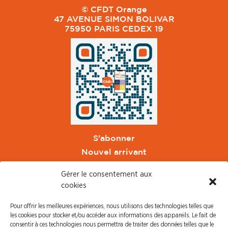
© CFDT Orange
47 AVENUE SIMON BOLIVAR
75950 PARIS CEDEX 19
S'abonner
Nouvel arrivant
Pacte de Pouvoir de Vivre
Gérer le consentement aux
Toute l'actu CFDT Orange
cookies
CFDT
Pour offrir les meilleures expériences, nous utilisons des technologies telles que
CFDT Cadres
les cookies pour stocker et/ou accéder aux informations des appareils. Le fait de
CFDT Retraités
consentir à ces technologies nous permettra de traiter des données telles que le