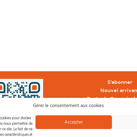
S'abonner
Nouvel arrivan
Pacte de Pouvoir d
Gérer le consentement aux cookies
Toute l'actu CFDT 
CFDT
 cookies pour stocker
Accepter
CFDT Cadres
ies nous permettra de
ce site. Le fait de ne
CFDT Retraité
es caractéristiques et