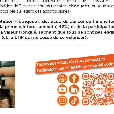
des marchés financiers, la direction a pris soin de les rassurer en
alisation de 3 charges non récurrentes,
puisque les 
choquant,
 possible au regard des accords signés !
étation « étriquée » des accords qui conduit à une fo
la prime d’intéressement (-42%) et de la participatio
 valeur tronqué, sachant que tous ne sont pas éligi
(cf. le LTIP qui ne cesse de se valoriser).