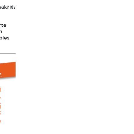
salariés
rte
n
bles