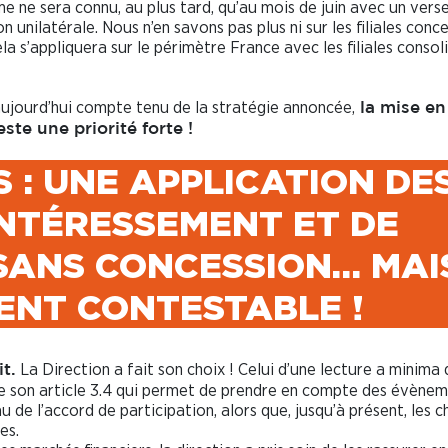
rime ne sera connu, au plus tard, qu’au mois de juin avec un ver
n unilatérale. Nous n’en savons pas plus ni sur les filiales conc
ela s’appliquera sur le périmètre France avec les filiales consol
aujourd’hui compte tenu de la stratégie annoncée,
la mise en
ste une priorité forte !
 : UNE APPLICATION DE
INTÉRESSEMENT ET DE
 SANS CONCESSION… MAI
ENT CONTESTABLE !
La Direction a fait son choix ! Celui d’une lecture a minima 
it.
 de son article 3.4 qui permet de prendre en compte des évène
 de l’accord de participation, alors que, jusqu’à présent, les 
es.