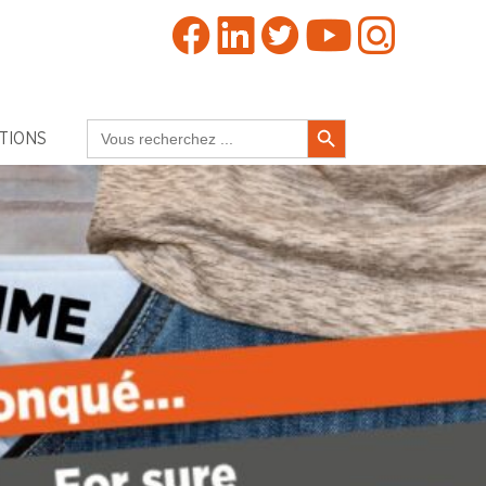
Search Button
Search
TIONS
for: