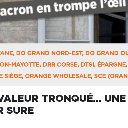
YANE
,
DO GRAND NORD-EST
,
DO GRAND O
ION-MAYOTTE
,
DRR CORSE
,
DTSI
,
ÉPARGNE
 SIÈGE
,
ORANGE WHOLESALE
,
SCE (ORAN
 VALEUR TRONQUÉ… UNE
R SURE