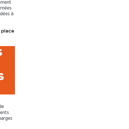
sement
ernées
idées à
 place
S
S
de
ments
charges