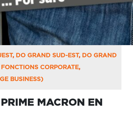
UEST
,
DO GRAND SUD-EST
,
DO GRAND
,
FONCTIONS CORPORATE
,
GE BUSINESS)
 PRIME MACRON EN