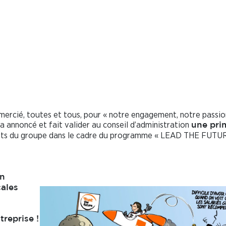
aleur tronqué… Une prime
’œil … For sure
ercié, toutes et tous, pour « notre engagement, notre passio
 a annoncé et fait valider au conseil d’administration
une pri
tats du groupe dans le cadre du programme « LEAD THE FUTU
on
cales
treprise !