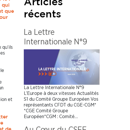
Articles
 qui
aut que
récents
pour
La Lettre
Internationale N°9
 qu’ils
mes
le
e
La Lettre Internationale N°9
un
L’Europe à deux vitesses Actualités
S1 du Comité Groupe Européen Vos
tion et
représentants CFDT du CGE-CGM*
*CGE Comité Groupe
Européen*CGM : Comité…
tter
de
Au Cœur du CSEE
et de