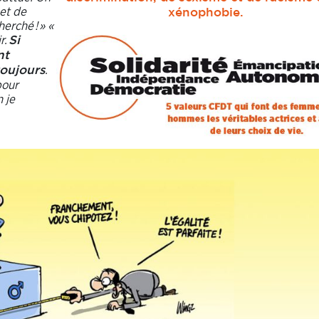
 et de
xénophobie.
 cherché
!
» «
r.
Si
nt
.
toujours
pour
 je