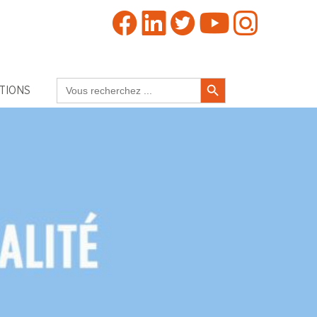
Search Button
Search
TIONS
for: