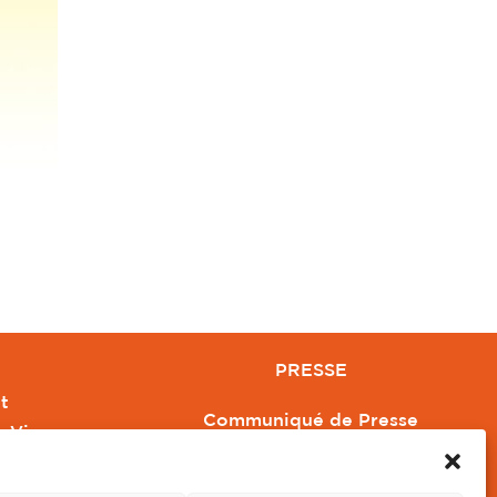
PRESSE
t
Communiqué de Presse
e Vivre
Revue de Presse
Orange
Nous contacter