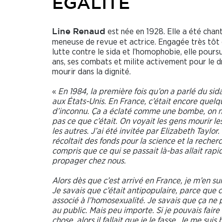
ÉGALITÉ
est née en 1928. Elle a été chan
Line Renaud
meneuse de revue et actrice. Engagée très tôt 
lutte contre le sida et l’homophobie, elle poursu
ans, ses combats et milite activement pour le d
mourir dans la dignité.
«
En 1984, la première fois qu’on a parlé du sida,
aux États-Unis. En France, c’était encore quel
d’inconnu. Ça a éclaté comme une bombe, on n
pas ce que c’était. On voyait les gens mourir le
les autres. J’ai été invitée par Elizabeth Taylor. 
récoltait des fonds pour la science et la recherc
compris que ce qui se passait là-bas allait rap
propager chez nous.
Alors dès que c’est arrivé en France, je m’en su
Je savais que c’était antipopulaire, parce que c
associé à l’homosexualité. Je savais que ça ne p
au public. Mais peu importe. Si je pouvais fair
chose, alors il fallait que je le fasse. Je me suis