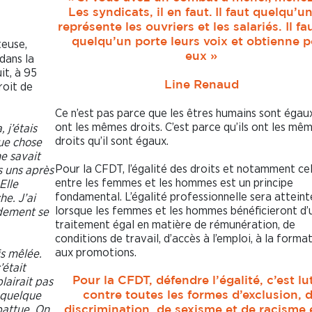
Les syndicats, il en faut.
Il faut quelqu’un
représente les ouvriers et les salariés. Il f
quelqu’un porte leurs voix et obtienne 
teuse,
eux »
dans la
it, à 95
Line Renaud
roit de
Ce n’est pas parce que les êtres humains sont égaux
ont les mêmes droits. C’est parce qu’ils ont les mê
 j’étais
droits qu’il sont égaux.
que chose
e savait
Pour la CFDT, l’égalité des droits et notamment cel
s uns après
entre les femmes et les hommes est un principe
Elle
fondamental. L’égalité professionnelle sera atteint
he. J’ai
lorsque les femmes et les hommes bénéficieront d’
idement se
traitement égal en matière de rémunération, de
conditions de travail, d’accès à l’emploi, à la forma
aux promotions.
is mêlée.
’était
lairait pas
Pour la CFDT, défendre l’égalité, c’est lu
e quelque
contre toutes les formes d’exclusion, 
 battue. On
discrimination, de sexisme et de racisme 