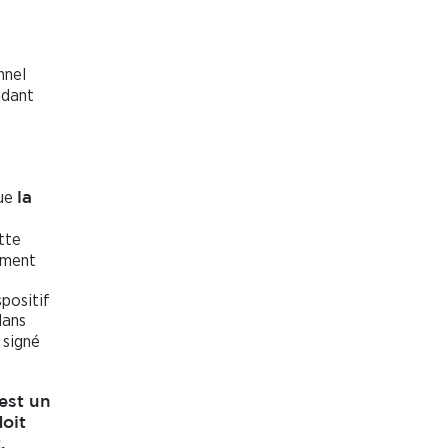
nnel
ndant
ue
la
tte
ement
spositif
dans
signé
est un
doit
.