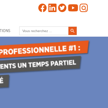
Search Button
Search
TIONS
for: