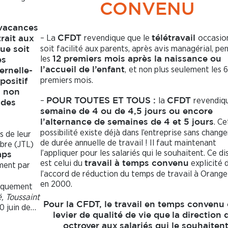
CONVENU
 vacances
– La
revendique que le
occasio
CFDT
télétravail
rait aux
soit facilité aux parents, après avis managérial, pe
ue soit
les
12 premiers mois après la naissance ou
es
,
et non plus seulement les 6
l’accueil de l’enfant
ernelle-
premiers mois.
positif
s non
–
la
revendiq
POUR TOUTES ET TOUS :
CFDT
 des
semaine de 4 ou de 4,5 jours ou encore
. Ce
l’alternance de semaines de 4 et 5 jours
possibilité existe déjà dans l’entreprise sans chang
s de leur
de durée annuelle de travail ! Il faut maintenant
ibre (JTL)
l’appliquer pour les salariés qui le souhaitent. Ce di
mps
est celui du
explicité 
travail à temps convenu
ment par
l’accord de réduction du temps de travail à Orange
en 2000.
fiquement
é, Toussaint
Pour la CFDT, le travail en temps convenu 
0 juin de…
levier de qualité de vie que
la direction 
octroyer aux
salariés qui le souhaitent