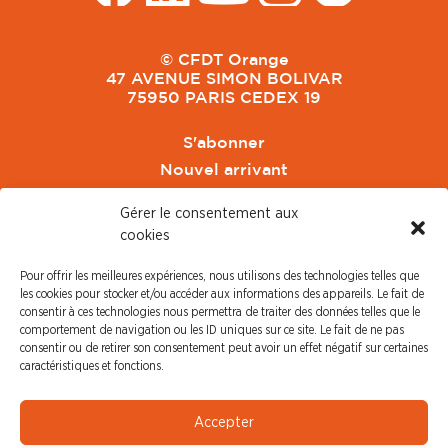
© CFDT Orange
47 AVENUE SIMON BOLIVAR
75950 PARIS CEDEX 19
S'abonner
Nouvel arrivant
Pacte de Pouvoir de Vivre
Gérer le consentement aux
Toute l'actu CFDT Orange
cookies
CFDT
Pour offrir les meilleures expériences, nous utilisons des technologies telles que
CFDT Cadres
les cookies pour stocker et/ou accéder aux informations des appareils. Le fait de
CFDT Retraités
consentir à ces technologies nous permettra de traiter des données telles que le
comportement de navigation ou les ID uniques sur ce site. Le fait de ne pas
L'UFFA
consentir ou de retirer son consentement peut avoir un effet négatif sur certaines
CFDT F3C
caractéristiques et fonctions.
PRESSE
Accepter
Communiqué de Presse