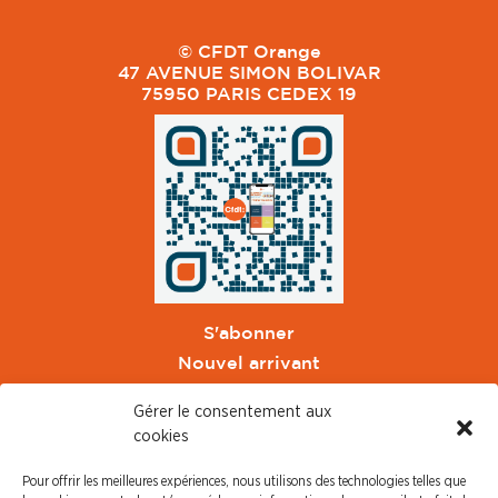
© CFDT Orange
47 AVENUE SIMON BOLIVAR
75950 PARIS CEDEX 19
S'abonner
Nouvel arrivant
Pacte de Pouvoir de Vivre
Gérer le consentement aux
Toute l'actu CFDT Orange
cookies
CFDT
Pour offrir les meilleures expériences, nous utilisons des technologies telles que
CFDT Cadres