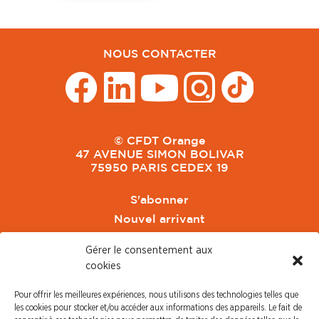
NOUS CONTACTER
© CFDT Orange
47 AVENUE SIMON BOLIVAR
75950 PARIS CEDEX 19
S'abonner
Nouvel arrivant
Pacte de Pouvoir de Vivre
Gérer le consentement aux
Toute l'actu CFDT Orange
cookies
CFDT
Pour offrir les meilleures expériences, nous utilisons des technologies telles que
CFDT Cadres
les cookies pour stocker et/ou accéder aux informations des appareils. Le fait de
CFDT Retraités