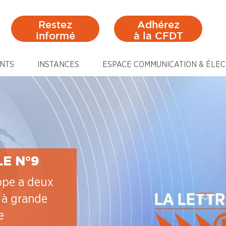
Restez
Adhérez
informé
à la CFDT
NTS
INSTANCES
ESPACE COMMUNICATION & ÉLEC
E N°9
ope a deux
 à grande
e