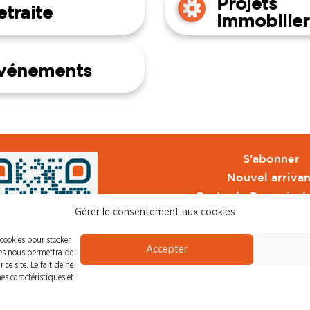
Projets
etraite
immobilier
vénements
S'abonner
Nouvel arrivan
Pacte de Pouvoir d
Gérer le consentement aux cookies
Toute l'actu CFDT 
CFDT
 cookies pour stocker
Accepter
CFDT Cadres
ies nous permettra de
ce site. Le fait de ne
CFDT Retraité
es caractéristiques et
L'UFFA
CFDT F3C