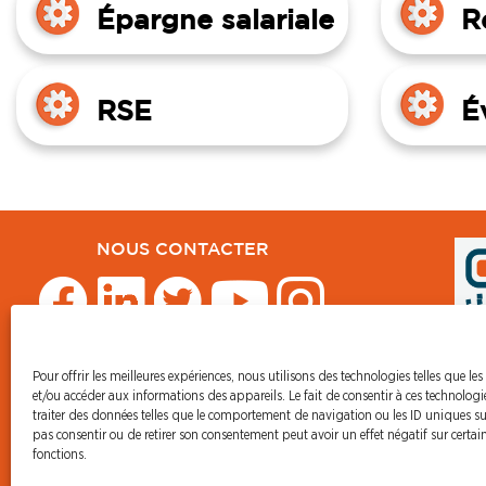
Épargne salariale
R
RSE
É
NOUS CONTACTER
Pour offrir les meilleures expériences, nous utilisons des technologies telles que les
et/ou accéder aux informations des appareils. Le fait de consentir à ces technolog
traiter des données telles que le comportement de navigation ou les ID uniques sur 
© CFDT Orange
pas consentir ou de retirer son consentement peut avoir un effet négatif sur certain
47 AVENUE SIMON BOLIVAR
fonctions.
75950 PARIS CEDEX 19