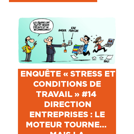
ENQUÊTE « STRESS ET
CONDITIONS DE
TRAVAIL » #14
DIRECTION
ENTREPRISES : LE
MOTEUR TOURNE…