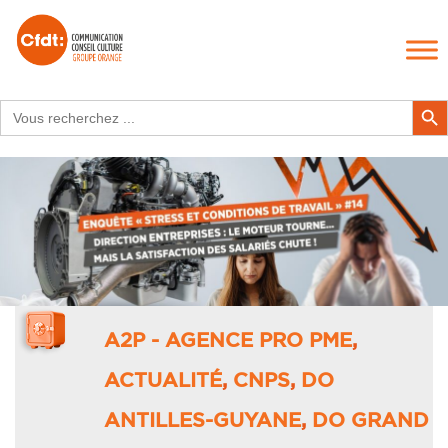
Search
Search Butt
for:
A2P - AGENCE PRO PME
,
ACTUALITÉ
,
CNPS
,
DO
ANTILLES-GUYANE
,
DO GRAND