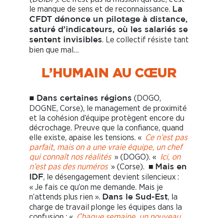
le manque de sens et de reconnaissance.
La
CFDT dénonce un pilotage à distance,
saturé d’indicateurs, où les salariés se
. Le collectif résiste tant
sentent invisibles
bien que mal…
L’HUMAIN AU CŒUR
■
(DOGO,
Dans certaines régions
DOGNE, Corse), le management de proximité
et la cohésion d’équipe protègent encore du
décrochage. Preuve que la confiance, quand
elle existe, apaise les tensions. «
Ce n’est pas
parfait, mais on a une vraie équipe, un chef
qui connaît nos réalités
» (DOGO). «
Ici, on
n’est pas des numéros
» (Corse). ■
Mais en
, le désengagement devient silencieux :
IDF
« Je fais ce qu’on me demande. Mais je
n’attends plus rien ».
, la
Dans le Sud-Est
charge de travail plonge les équipes dans la
confusion : «
Chaque semaine, un nouveau