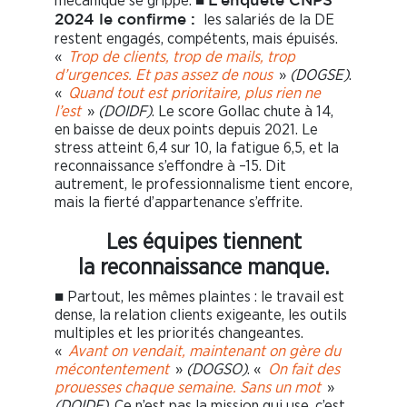
mécanique se grippe. ■
L’enquête CNPS
les salariés de la DE
2024 le confirme :
restent engagés, compétents, mais épuisés.
«
Trop de clients, trop de mails, trop
d’urgences. Et pas assez de nous
»
(DOGSE)
.
«
Quand tout est prioritaire, plus rien ne
l’est
»
(DOIDF)
. Le score Gollac chute à 14,
en baisse de deux points depuis 2021. Le
stress atteint 6,4 sur 10, la fatigue 6,5, et la
reconnaissance s’effondre à –15. Dit
autrement, le professionnalisme tient encore,
mais la fierté d’appartenance s’effrite.
Les équipes tiennent
la reconnaissance manque.
■ Partout, les mêmes plaintes : le travail est
dense, la relation clients exigeante, les outils
multiples et les priorités changeantes.
«
Avant on vendait, maintenant on gère du
mécontentement
»
(DOGSO)
. «
On fait des
prouesses chaque semaine. Sans un mot
»
(DOIDF)
. Ce n’est pas la mission qui use, c’est