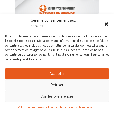
Gérer le consentement aux
cookies
La CFDT vous informe sur les mesures
Pour offrir les meilleures expériences, nous utilisons des technologies telles que
d’accompagnement chez Orange suite aux
les cookies pour stocker et/ou accéder aux informations des appareils. Le fait de
incendies en Gironde et dans les Landes.
consentir à ces technologies nous permettra de traiter des données telles que le
comportement de navigation ou les ID uniques sur ce site. Le fait de ne pas
consentir ou de retirer son consentement peut avoir un effet négatif sur certaines
DIRECTION ENTREPRISES
caractéristiques et fonctions.
EN MODE FREESTYLE :
IMPROVISATION
Accepter
GARANTIE
Refuser
Voir les préférences
Politique de cookies
Déclaration de confidentialité
Impressum