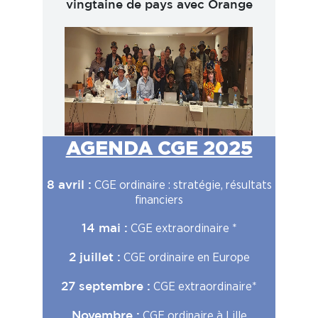
vingtaine de pays avec Orange
AGENDA CGE 2025
CGE ordinaire : stratégie, résultats
8 avril :
financiers
CGE extraordinaire *
14 mai :
CGE ordinaire en Europe
2 juillet :
CGE extraordinaire*
27 septembre :
CGE ordinaire à Lille
Novembre :