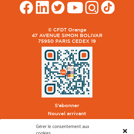
© CFDT Orange
47 AVENUE SIMON BOLIVAR
75950 PARIS CEDEX 19
S'abonner
Nouvel arrivant
Pacte de Pouvoir de Vivre
Gérer le consentement aux
Toute l'actu CFDT Orange
cookies