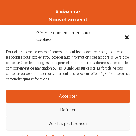
S'abonner
Nouvel arrivant
Pacte de Pouvoir de Vivre
Gérer le consentement aux
Toute l'actu CFDT Orange
cookies
CFDT
Pour offrir les meilleures expériences, nous utilisons des technologies telles que
CFDT Cadres
les cookies pour stocker et/ou accéder aux informations des appareils. Le fait de
CFDT Retraités
consentir à ces technologies nous permettra de traiter des données telles que le
comportement de navigation ou les ID uniques sur ce site. Le fait de ne pas
L'UFFA
consentir ou de retirer son consentement peut avoir un effet négatif sur certaines
CFDT F3C
caractéristiques et fonctions.
PRESSE
Accepter
Communiqué de Presse
Refuser
Revue de Presse
Nous contacter
Voir les préférences
© CFDT Orange |
Mentions Légales
|
Protection des