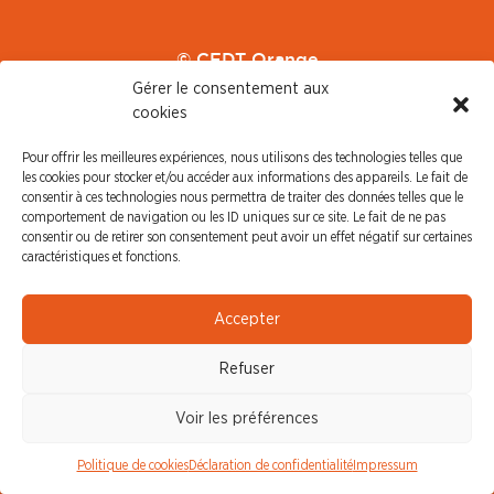
© CFDT Orange
47 AVENUE SIMON BOLIVAR
Gérer le consentement aux
75950 PARIS CEDEX 19
cookies
Pour offrir les meilleures expériences, nous utilisons des technologies telles que
les cookies pour stocker et/ou accéder aux informations des appareils. Le fait de
consentir à ces technologies nous permettra de traiter des données telles que le
comportement de navigation ou les ID uniques sur ce site. Le fait de ne pas
consentir ou de retirer son consentement peut avoir un effet négatif sur certaines
caractéristiques et fonctions.
Accepter
S'abonner
Refuser
Nouvel arrivant
Pacte de Pouvoir de Vivre
Voir les préférences
Toute l'actu CFDT Orange
CFDT
Politique de cookies
Déclaration de confidentialité
Impressum
CFDT Cadres