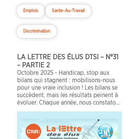
Emplois
Sante-Au-Travail
Discrimination
LA LETTRE DES ÉLUS DTSI – N°31
– PARTIE 2
Octobre 2025 - Handicap, stop aux
bilans qui stagnent : mobilisons-nous
pour une vraie inclusion ! Les bilans se
succèdent, mais les résultats peinent à
évoluer. Chaque année, nous constatons
que peu de progrès sont réalisés dans
notre politique en faveur du handicap.
La réalité est là : derrière des chiffres
qui stagnent, se cachent des vies