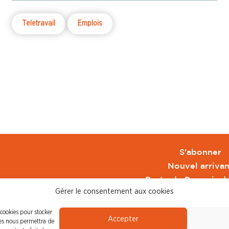
Teletravail
Emplois
S'abonner
Nouvel arrivan
Pacte de Pouvoir d
Gérer le consentement aux cookies
Toute l'actu CFDT 
CFDT
 cookies pour stocker
Accepter
CFDT Cadres
ies nous permettra de