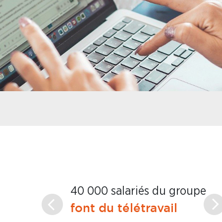
La
40 000 salariés du groupe
l’
font du télétravail
In