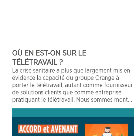
OÙ EN EST-ON SUR LE
TÉLÉTRAVAIL ?
La crise sanitaire a plus que largement mis en
évidence la capacité du groupe Orange à
porter le télétravail, autant comme fournisseur
de solutions clients que comme entreprise
pratiquant le télétravail. Nous sommes montés
à plus de 57 000 télétravailleurs sur l’Unité
Economique et Sociale Orange, preuve que
notre capacité est importante sur le domaine,
car elle a pu s’appuyer sur l’accord télétravail