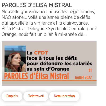
PAROLES D’ELISA MISTRAL
Nouvelle gouvernance, nouvelles négociations,
NAO atone… voilà une année pleine de défis
qui appelle à la vigilance et la clairvoyance.
Élisa Mistral, Déléguée Syndicale Centrale pour
Orange, nous fait un bilan à mi-année de
l’actualité des salariés chez Orange. Élisa parle
de Christel Heydemann, des négociations en
cours dont la NAO qui fixe le niveau global
d’augmentation de la masse salariale pour
2022. Élisa et la CFDT au niveau national ont
déjà rencontré la nouvelle Directrice Générale à
4 reprises, soit en multilatérale ou CSEC avec
les autres organisations syndicales, soit en
bilatérale. Tout d’abord, il était important que
Christel Heydemann fasse connaissance avec la
Emplois
Teletravail
Remuneration
CFDT au sein d’Orange et découvre ses traits
de caractère : force de proposition, volontaire,