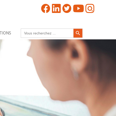
Search Button
Search
TIONS
for: