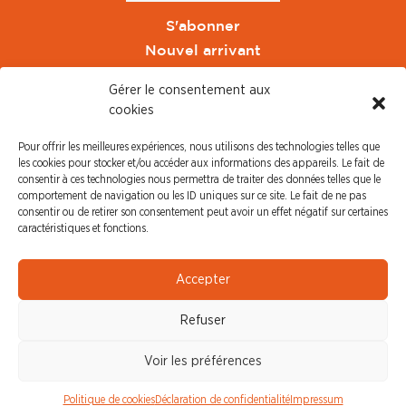
S'abonner
Nouvel arrivant
Pacte de Pouvoir de Vivre
Gérer le consentement aux
Toute l'actu CFDT Orange
cookies
CFDT
Pour offrir les meilleures expériences, nous utilisons des technologies telles que
CFDT Cadres
les cookies pour stocker et/ou accéder aux informations des appareils. Le fait de
CFDT Retraités
consentir à ces technologies nous permettra de traiter des données telles que le
comportement de navigation ou les ID uniques sur ce site. Le fait de ne pas
L'UFFA
consentir ou de retirer son consentement peut avoir un effet négatif sur certaines
CFDT F3C
caractéristiques et fonctions.
PRESSE
Accepter
Communiqué de Presse
Refuser
Revue de Presse
Nous contacter
Voir les préférences
© CFDT Orange |
Mentions Légales
|
Protection des
Politique de cookies
Déclaration de confidentialité
Impressum