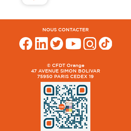
NOUS CONTACTER
© CFDT Orange
47 AVENUE SIMON BOLIVAR
75950 PARIS CEDEX 19