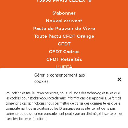
75950 PARIS CEDEX 19
S'abonner
Nouvel arrivant
Pacte de Pouvoir de Vivre
Toute l'actu CFDT Orange
CFDT
CFDT Cadres
CFDT Retraités
L'UFFA
CFDT F3C
Gérer le consentement aux
cookies
PRESSE
Pour offrir les meilleures expériences, nous utilisons des technologies telles que
les cookies pour stocker et/ou accéder aux informations des appareils. Le fait de
Communiqué de Presse
consentir à ces technologies nous permettra de traiter des données telles que le
Revue de Presse
comportement de navigation ou les ID uniques sur ce site. Le fait de ne pas
consentir ou de retirer son consentement peut avoir un effet négatif sur certaines
Nous contacter
caractéristiques et fonctions.