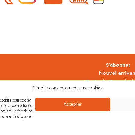
S'abonner
Nouvel arrivan
Pacte de Pouvoir d
Gérer le consentement aux cookies
Toute l'actu CFDT 
CFDT
 cookies pour stocker
Accepter
CFDT Cadres
ies nous permettra de
ce site. Le fait de ne
CFDT Retraité
es caractéristiques et
L'UFFA
CFDT F3C