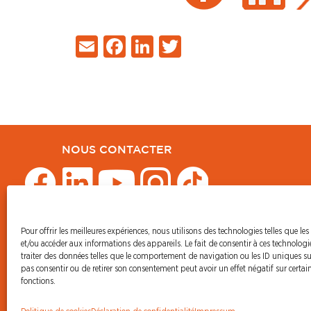
Email
Facebook
LinkedIn
Twitter
NOUS CONTACTER
Pour offrir les meilleures expériences, nous utilisons des technologies telles que les
© CFDT Orange
et/ou accéder aux informations des appareils. Le fait de consentir à ces technolog
47 AVENUE SIMON BOLIVAR
traiter des données telles que le comportement de navigation ou les ID uniques sur 
75950 PARIS CEDEX 19
pas consentir ou de retirer son consentement peut avoir un effet négatif sur certain
fonctions.