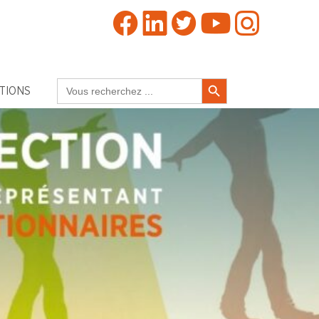
Search Button
Search
TIONS
for: