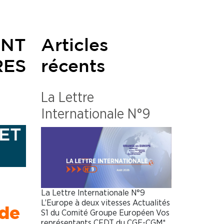
ANT
Articles
RES
récents
La Lettre
Internationale N°9
ET
La Lettre Internationale N°9
L’Europe à deux vitesses Actualités
 de
S1 du Comité Groupe Européen Vos
représentants CFDT du CGE-CGM*