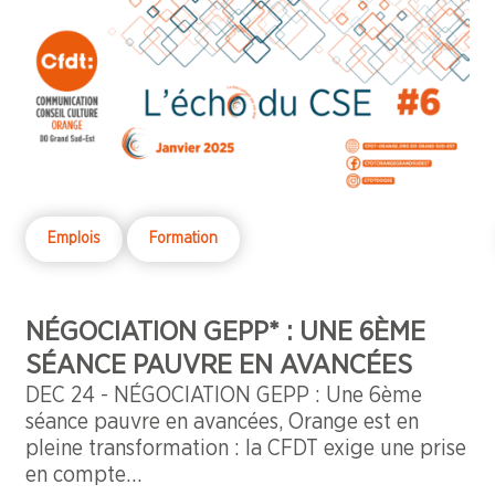
notre devoir d’exiger que notre employeur
respecte son obligation d’assurer la sécurité et
de protéger la santé physique et mentale des
salariés qui vont rester dans l’entreprise.
Emplois
Formation
NÉGOCIATION GEPP* : UNE 6ÈME
SÉANCE PAUVRE EN AVANCÉES
DEC 24 - NÉGOCIATION GEPP : Une 6ème
séance pauvre en avancées, Orange est en
pleine transformation : la CFDT exige une prise
en compte…