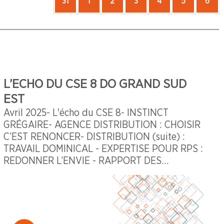
31
31
2026
1
1
2026
2
2
2026
3
3
2026
4
4
2026
5
5
2026
6
6
20
août
septembre
septembre
septembre
septembre
septembre
sep
2026
2026
2026
2026
2026
2026
202
L’ECHO DU CSE 8 DO GRAND SUD
EST
Avril 2025- L'écho du CSE 8- INSTINCT
GRÉGAIRE- AGENCE DISTRIBUTION : CHOISIR
C’EST RENONCER- DISTRIBUTION (suite) :
TRAVAIL DOMINICAL - EXPERTISE POUR RPS :
REDONNER L’ENVIE - RAPPORT DES
MEDECINS 2024 : BIS REPETITA