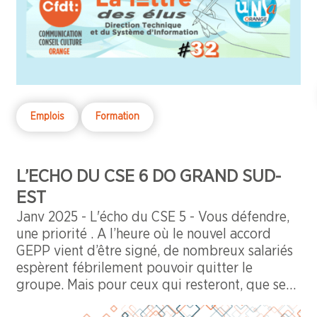
à la majorité MAIS la répartition des
prestations a été rejetée à la majorité [POUR :
14 (CFDT) ; CONTRE : 20 (CFECGC, SUD, FO,
CFTC, 2 CGT)].
Emplois
Formation
L’ECHO DU CSE 6 DO GRAND SUD-
EST
Janv 2025 - L'écho du CSE 5 - Vous défendre,
une priorité . A l’heure où le nouvel accord
GEPP vient d’être signé, de nombreux salariés
espèrent fébrilement pouvoir quitter le
groupe. Mais pour ceux qui resteront, que se
passera-t-il ? En tant qu’élus CFDT, il est de