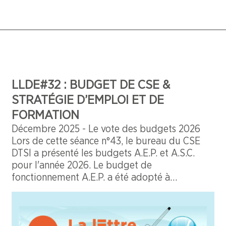
LLDE#32 : BUDGET DE CSE &
STRATÉGIE D’EMPLOI ET DE
FORMATION
Décembre 2025 - Le vote des budgets 2026
Lors de cette séance n°43, le bureau du CSE
DTSI a présenté les budgets A.E.P. et A.S.C.
pour l'année 2026. Le budget de
fonctionnement A.E.P. a été adopté à
l'unanimité. Pour ce qui concerne le budget
des activités sociales et culturelles A.S.C., le
montant des charges et recettes a été adopté