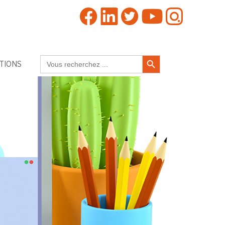
Search Button
Search
TIONS
for: