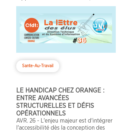
document officiel rédigé par des
professionnels de santé, qui a mis en
lumière de graves préoccupations
concernant la santé, la sécurité et les
conditions de travail (SSCT) au sein de
la direction DTSI.
Sante-Au-Travail
LE HANDICAP CHEZ ORANGE :
ENTRE AVANCÉES
STRUCTURELLES ET DÉFIS
OPÉRATIONNELS
AVR. 26 - L'enjeu majeur est d'intégrer
l'accessibilité dès la conception des