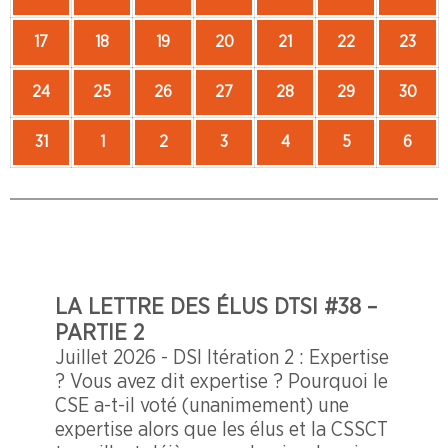
août
août
août
août
août
août
août
17
17
2026
18
2026
18
19
2026
19
20
2026
20
21
2026
21
22
2026
22
23
202
23
août
août
août
août
août
août
août
24
2026
24
25
2026
25
26
2026
26
27
27
2026
28
2026
28
29
2026
29
30
202
30
août
août
août
août
août
août
août
31
31
2026
1
1
2026
2
2
2026
3
3
2026
4
4
2026
5
5
2026
6
6
202
août
septembre
septembre
septembre
septembre
septembre
sept
2026
2026
2026
2026
2026
2026
202
LA LETTRE DES ÉLUS DTSI #38 –
PARTIE 2
Juillet 2026 - DSI Itération 2 : Expertise
? Vous avez dit expertise ? Pourquoi le
CSE a-t-il voté (unanimement) une
expertise alors que les élus et la CSSCT