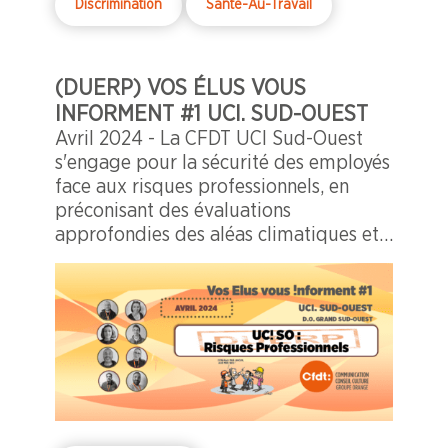
Discrimination
Sante-Au-Travail
(DUERP) VOS ÉLUS VOUS
INFORMENT #1 UCI. SUD-OUEST
Avril 2024 - La CFDT UCI Sud-Ouest
s'engage pour la sécurité des employés
face aux risques professionnels, en
préconisant des évaluations
approfondies des aléas climatiques et
des conditions de travail dans le
Document Unique d'Evaluation des
Risques Professionnel. Elle promeut
des mesures préventives, comme les
plans canicule, la sensibilisation
constante aux risques thermiques et
incendie, ainsi que la prévention des
violences. La direction répond avec des