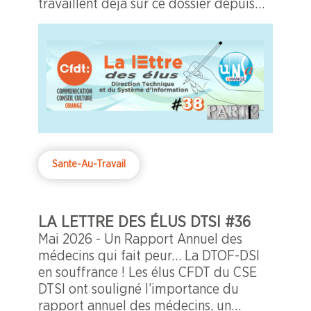
travaillent déjà sur ce dossier depuis
plusieurs mois ? La réponse est
finalement assez simple. Lorsqu'un
médecin généraliste est confronté à
une situation complexe, il adresse son
patient à un spécialiste. Personne n'y
voit un désaveu du médecin
généraliste. Au contraire, c'est la
garantie de disposer de l'expertise la
plus adaptée avant de prendre une
Sante-Au-Travail
décision. Pour le CSE, c'est exactement
la même logique dans le cadre d’un
processus d’information consultation.
LA LETTRE DES ÉLUS DTSI #36
Mai 2026 - Un Rapport Annuel des
médecins qui fait peur… La DTOF-DSI
en souffrance ! Les élus CFDT du CSE
DTSI ont souligné l’importance du
rapport annuel des médecins, un