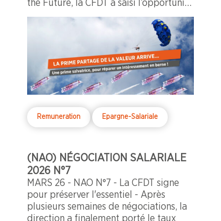
the Future, la CFDT a saisi l’opportunité
de la Prime Partage de la Valeur pour
exiger une forme de compensation au
regard de l’effondrement des primes
d’intéressement.
Remuneration
Epargne-Salariale
(NAO) NÉGOCIATION SALARIALE
2026 N°7
MARS 26 - NAO N°7 - La CFDT signe
pour préserver l'essentiel - Après
plusieurs semaines de négociations, la
direction a finalement porté le taux