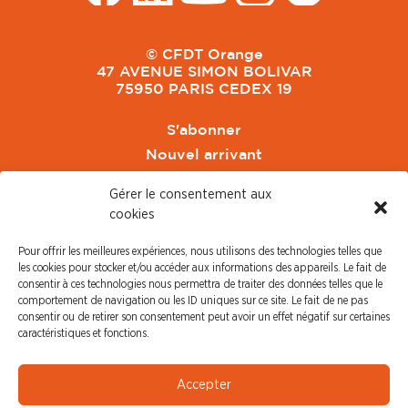
© CFDT Orange
47 AVENUE SIMON BOLIVAR
75950 PARIS CEDEX 19
S'abonner
Nouvel arrivant
Pacte de Pouvoir de Vivre
Gérer le consentement aux
Toute l'actu CFDT Orange
cookies
CFDT
Pour offrir les meilleures expériences, nous utilisons des technologies telles que
CFDT Cadres
les cookies pour stocker et/ou accéder aux informations des appareils. Le fait de
CFDT Retraités
consentir à ces technologies nous permettra de traiter des données telles que le
comportement de navigation ou les ID uniques sur ce site. Le fait de ne pas
L'UFFA
consentir ou de retirer son consentement peut avoir un effet négatif sur certaines
CFDT F3C
caractéristiques et fonctions.
PRESSE
Accepter
Communiqué de Presse